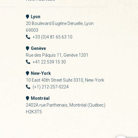
Lyon
20 Boulevard Eugène Deruelle, Lyon
69003
+33 (0)4 81 65 63 10
Genève
Rue des Pâquis 11, Genève 1201
+41 22 539 15 30
New-York
10 East 40th Street Suite 3310, New-York
(+1) 212-257-0224
Montréal
2402A rue Parthenais, Montréal (Québec)
H2K3T5