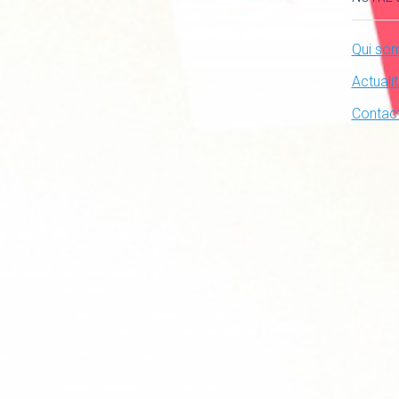
Qui so
Actuali
Contac