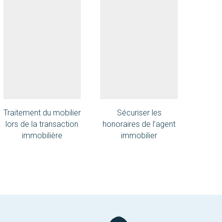
Traitement du mobilier
Sécuriser les
R
lors de la transaction
honoraires de l’agent
com
immobilière
immobilier
techni
im