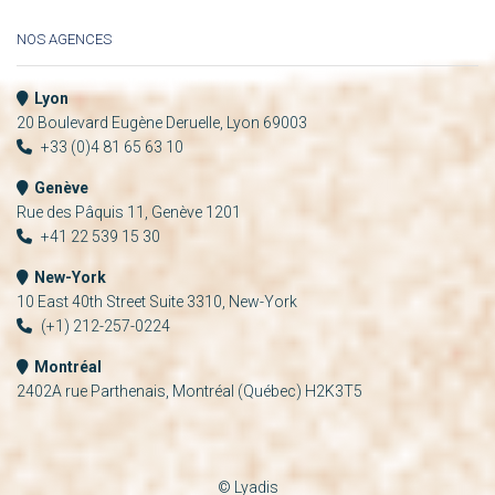
NOS AGENCES
Lyon
20 Boulevard Eugène Deruelle, Lyon 69003
+33 (0)4 81 65 63 10
Genève
Rue des Pâquis 11, Genève 1201
+41 22 539 15 30
New-York
10 East 40th Street Suite 3310, New-York
(+1) 212-257-0224
Montréal
2402A rue Parthenais, Montréal (Québec) H2K3T5
© Lyadis