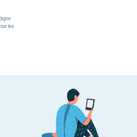
 digne
sur les