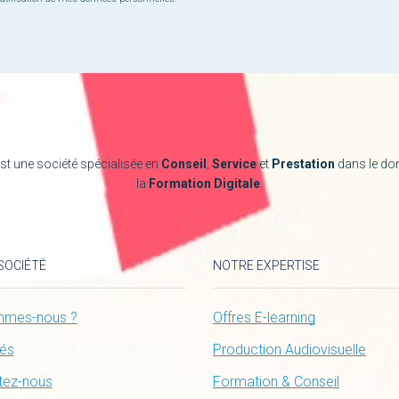
st une société spécialisée en
Conseil
,
Service
et
Prestation
dans le do
la
Formation Digitale
.
SOCIÉTÉ
NOTRE EXPERTISE
mmes-nous ?
Offres E-learning
tés
Production Audiovisuelle
tez-nous
Formation & Conseil