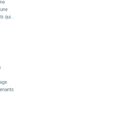
une
 une
 qui...
s
sage
renants