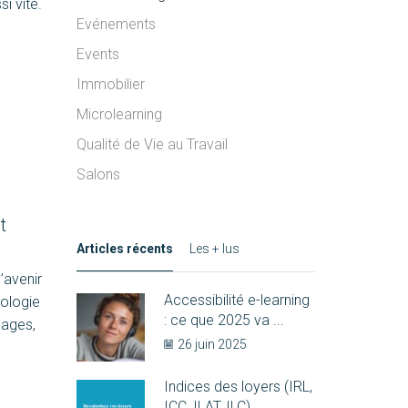
i vite.
Evénements
Events
Immobilier
Microlearning
Qualité de Vie au Travail
Salons
t
Articles récents
Les + lus
’avenir
Accessibilité e-learning
nologie
: ce que 2025 va ...
sages,
26 juin 2025
Indices des loyers (IRL,
ICC, ILAT, ILC)