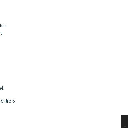
des
es
el.
entre 5