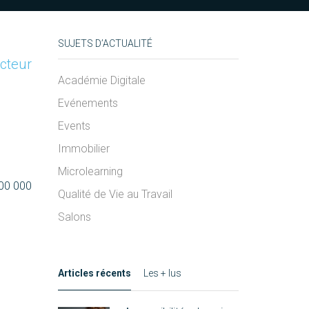
SUJETS D’ACTUALITÉ
ecteur
Académie Digitale
Evénements
Events
Immobilier
Microlearning
100 000
Qualité de Vie au Travail
Salons
Articles récents
Les + lus