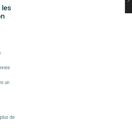
 les
on
u
année
ns un
 plus de