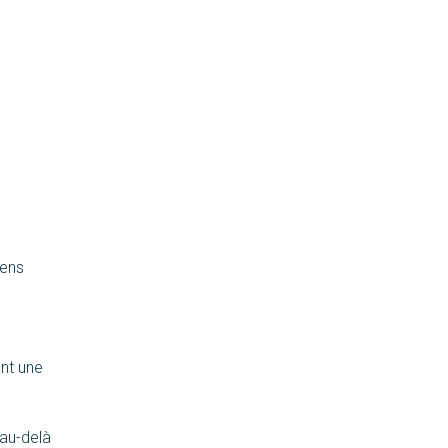
iens
ant une
 au-delà