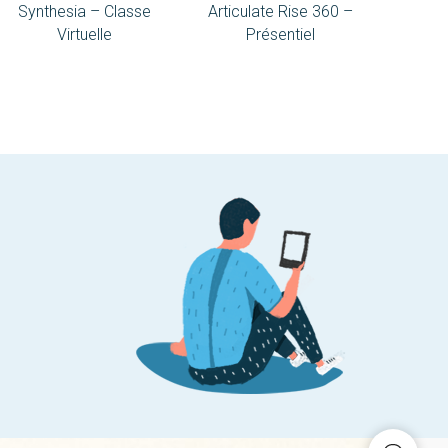
Synthesia – Classe
Articulate Rise 360​ –
Adob
Virtuelle
Présentiel
STAR