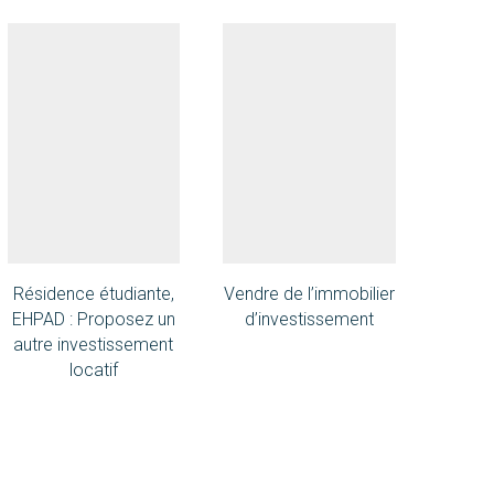
Résidence étudiante,
Vendre de l’immobilier
Traitem
EHPAD : Proposez un
d’investissement
lors d
autre investissement
i
locatif